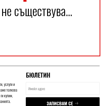
 не съществува...
БЮЛЕТИН
и, услуги и
ваме толкова
ги купим,
нанията.
ЗАПИСВАМ СЕ