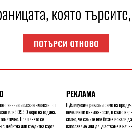
аницата, която търсите,
ПОТЪРСИ ОТНОВО
О
РЕКЛАМА
ото знание изисква членство от
Публикуваме реклами само на продукт
есец или 999.99 евро на година.
печеливши възможности, в които вяр
томатично. Плащането се
силно, че самите ние бихме искали да 
 с дебитна или кредитна карта.
използваме или да участваме в начи