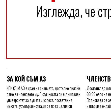
Изглежда, че стр
ЗА КОЙ СЪМ АЗ
ЧЛЕНСТВ
КОЙ СЪМ АЗ е храм на знанието, достъпно онлайн
Достъпът до цял
само за членовете му. В същността си е дигитален
99.99 евро на м
университет за душата и успеха, посветен на
Подновява се ав
мъжете, усъвършенстващи се през целия си
извършва онлайн