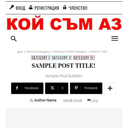
ВХОД
РЕГИСТРАЦИЯ
ЧЛЕНСТВО
дом
Parent Category
Primary/Child Category
Article Title ...
CATEGORY I
CATEGORY II
CATEGORY III
SAMPLE POST TITLE!
Sample Post Subtitle!
Facebook
X
Pinterest
Author Name
06.08.2026
123
By