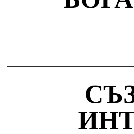
СЪ
ИН