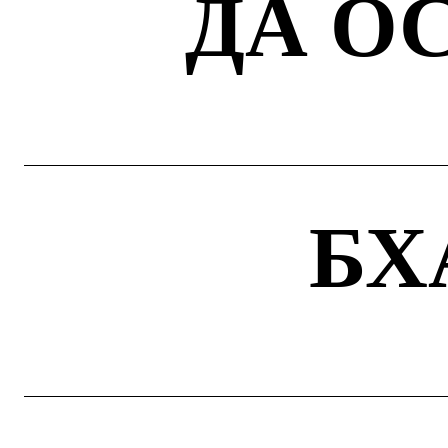
ДА О
БХ