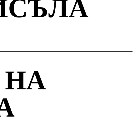
ИСЪЛА
 НА
А