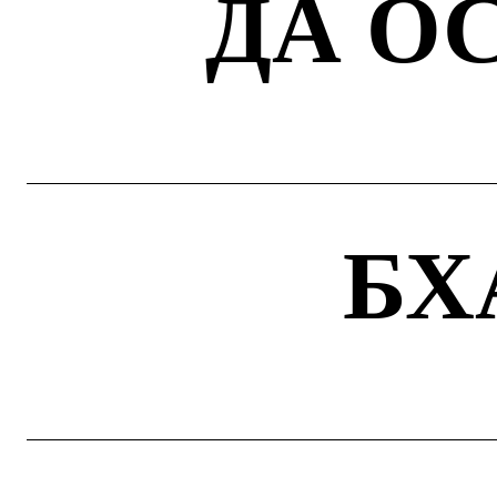
ДА О
БХ