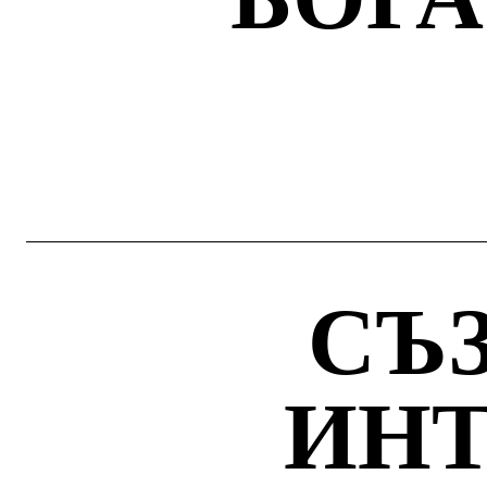
СЪ
ИН