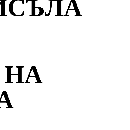
ИСЪЛА
 НА
А