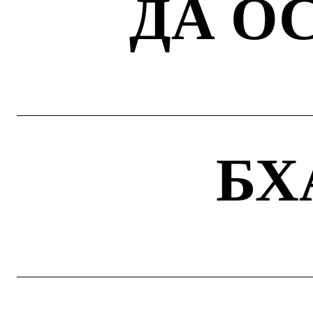
ДА О
БХ