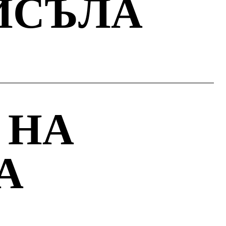
ИСЪЛА
 НА
А