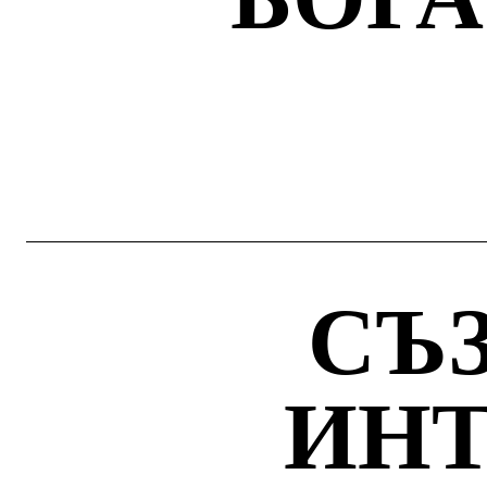
СЪ
ИН