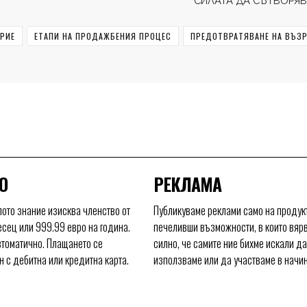
СИЛАТА ДА СЪТВОРЯ
РИЕ
ЕТАПИ НА ПРОДАЖБЕНИЯ ПРОЦЕС
ПРЕДОТВРАТЯВАНЕ НА ВЪЗ
О
РЕКЛАМА
ото знание изисква членство от
Публикуваме реклами само на продукт
есец или 999.99 евро на година.
печеливши възможности, в които вяр
томатично. Плащането се
силно, че самите ние бихме искали да 
 с дебитна или кредитна карта.
използваме или да участваме в начи