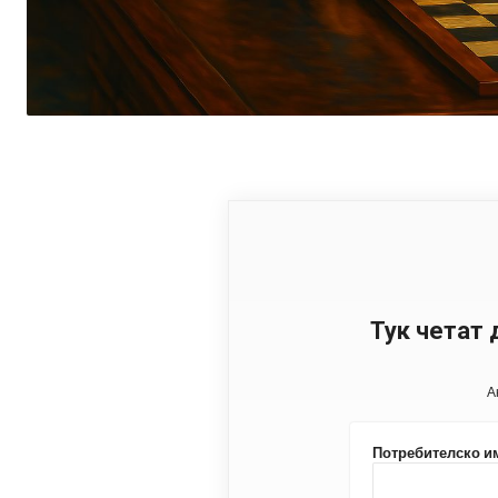
Тук четат 
А
Потребителско и