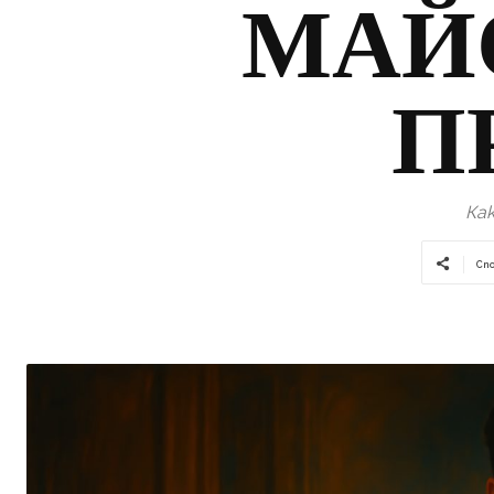
МАЙ
П
Ка
Сп