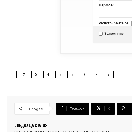
Парола:
Регистрирайте се
Запомняне
1
2
3
4
5
6
7
8
Facebook
X
Сподели
СЛЕДВАЩА СТАТИЯ: