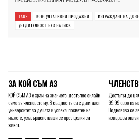
ПРЕДИЗВИКАТЕЛНИЯТ МОДЕЛ В ПРОДАЖБИТЕ
TAGS
КОНСУЛТАТИВНИ ПРОДАЖБИ
ИЗГРАЖДАНЕ НА ДОВЕ
УБЕДИТЕЛНОСТ БЕЗ НАТИСК
ЗА КОЙ СЪМ АЗ
ЧЛЕНСТВ
КОЙ СЪМ АЗ е храм на знанието, достъпно онлайн
Достъпът до цял
само за членовете му. В същността си е дигитален
99.99 евро на м
университет за душата и успеха, посветен на
Подновява се ав
мъжете, усъвършенстващи се през целия си
извършва онлайн
живот.