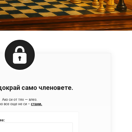
докрай само членовете.
Ако си от тях — влез.
ко все още не си -
стани.
ме: