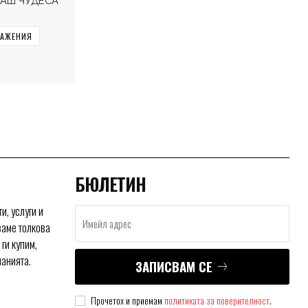
ВАШ ЧУДЕСА
РАЖЕНИЯ
БЮЛЕТИН
и, услуги и
ваме толкова
ги купим,
нанията.
ЗАПИСВАМ СЕ
Прочетох и приемам
политиката за поверителност
.