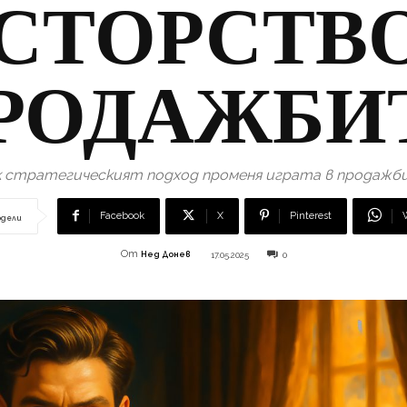
СТОРСТВО
РОДАЖБИ
к стратегическият подход променя играта в продажб
Facebook
X
Pinterest
одели
От
Нед Донев
17.05.2025
0