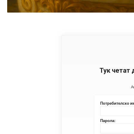
Тук четат 
А
Потребителско и
Парола: