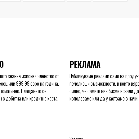
О
РЕКЛАМА
ото знание изисква членство от
Публикуваме реклами само на продукт
есец или 999.99 евро на година.
печеливши възможности, в които вяр
томатично. Плащането се
силно, че самите ние бихме искали да 
 с дебитна или кредитна карта.
използваме или да участваме в начи