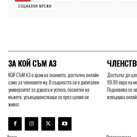
СОЦИАЛНИ МРЕЖИ
ЗА КОЙ СЪМ АЗ
ЧЛЕНСТВ
КОЙ СЪМ АЗ е храм на знанието, достъпно онлайн
Достъпът до цял
само за членовете му. В същността си е дигитален
99.99 евро на м
университет за душата и успеха, посветен на
Подновява се ав
мъжете, усъвършенстващи се през целия си
извършва онлайн
живот.