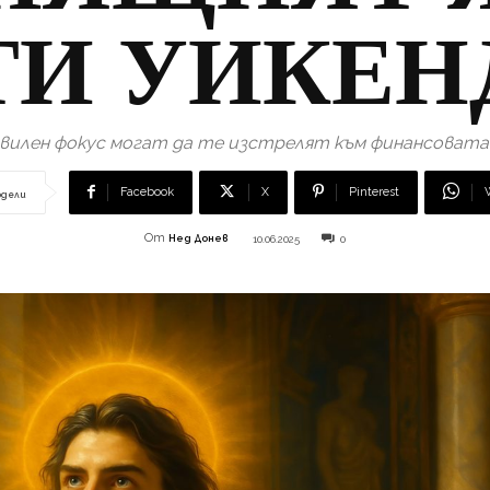
ТИ УИКЕН
правилен фокус могат да те изстрелят към финансоват
Facebook
X
Pinterest
одели
От
Нед Донев
10.06.2025
0