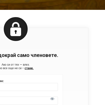
докрай само членовете.
Ако си от тях — влез.
ко все още не си -
стани.
ме: