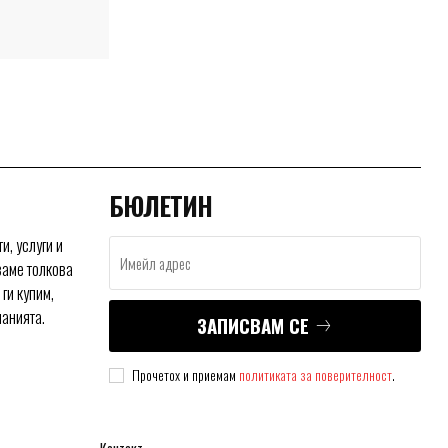
БЮЛЕТИН
и, услуги и
ваме толкова
ги купим,
нанията.
ЗАПИСВАМ СЕ
Прочетох и приемам
политиката за поверителност
.