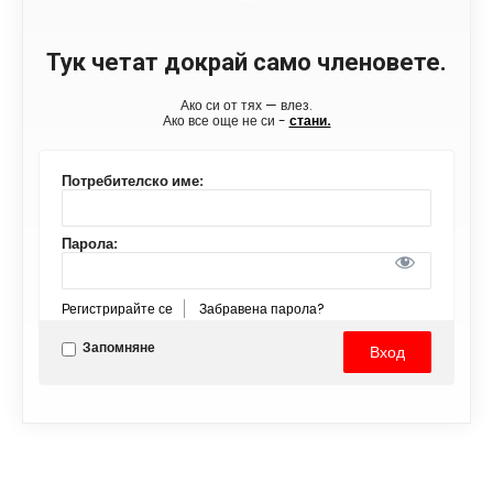
Тук четат докрай само членовете.
Ако си от тях — влез.
Ако все още не си -
стани.
Потребителско име:
Парола:
Регистрирайте се
Забравена парола?
Запомняне