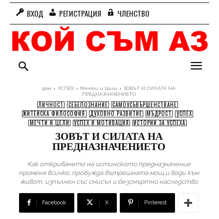
ВХОД
РЕГИСТРАЦИЯ
ЧЛЕНСТВО
дом
УСПЕХ
Мечти и Цели
ЗОВЪТ И СИЛАТА НА
ПРЕДНАЗНАЧЕНИЕТО
ЛИЧНОСТ
СЕБЕПОЗНАНИЕ
САМОУСЪВЪРШЕНСТВАНЕ
ЖИТЕЙСКА ФИЛОСОФИЯ
ДУХОВНО РАЗВИТИЕ
МЪДРОСТ
УСПЕХ
МЕЧТИ И ЦЕЛИ
УСПЕХ И МОТИВАЦИЯ
ИСТОРИИ ЗА УСПЕХА
ЗОВЪТ И СИЛАТА НА
ПРЕДНАЗНАЧЕНИЕТО
Как откриването на истинското предназначение
променя всичко, пробужда вътрешната мощ и води към
живот, изпълнен със смисъл и безсмъртно наследство
Facebook
X
Pinterest