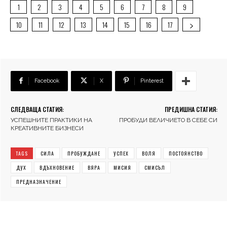
1
2
3
4
5
6
7
8
9
10
11
12
13
14
15
16
17
Facebook
X
Pinterest
СЛЕДВАЩА СТАТИЯ:
ПРЕДИШНА СТАТИЯ:
УСПЕШНИТЕ ПРАКТИКИ НА
ПРОБУДИ ВЕЛИЧИЕТО В СЕБЕ СИ
КРЕАТИВНИТЕ БИЗНЕСИ
TAGS
СИЛА
ПРОБУЖДАНЕ
УСПЕХ
ВОЛЯ
ПОСТОЯНСТВО
ДУХ
ВДЪХНОВЕНИЕ
ВЯРА
МИСИЯ
СМИСЪЛ
ПРЕДНАЗНАЧЕНИЕ